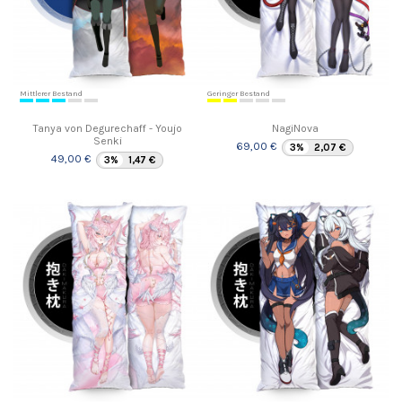
Mittlerer Bestand
Geringer Bestand
Tanya von Degurechaff - Youjo
NagiNova
Senki
69,00 €
3%
2,07 €
49,00 €
3%
1,47 €