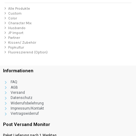
Alle Produkte
Custom
Color
Character Mix
Husbando
JP Import
Partner
Kissen/ Zubehör
Popkultur
Fluoreszierend (Option)
Informationen
FAQ
AGB
Versand
Datenschutz
Widerrufsbelehrung
Impressum/Kontakt
Vertragswiderruf
Post Versand Monitor
Paket Lieferung nach 1 Werktag