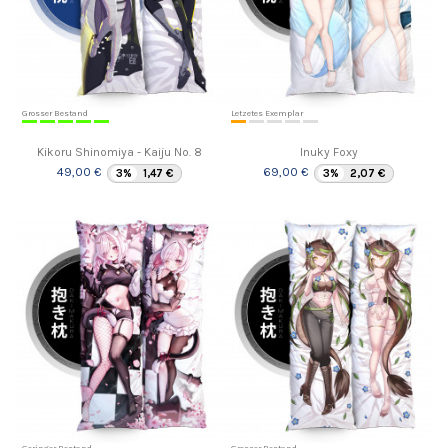
Grosser Bestand
Letzetes Exemplar
Kikoru Shinomiya - Kaiju No. 8
Inuky Foxy
49,00 €
69,00 €
3%
1,47 €
3%
2,07 €