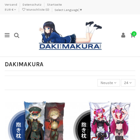
Versand
Datenschutz
Startseite
EUR €
Wunschliste (
0
)
Select Language
▼
0
DAKIMAKURA
Neuste
24