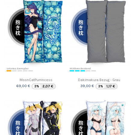
Letzetes Exemplar
Mittlerer Bestand
MoonCatPurrincess
Dakimakura Bezug - Grau
69,00 €
39,00 €
3%
2,07 €
3%
1,17 €