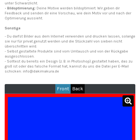
unter Schwarzlicht.
- Bildoptimierung:
Deine Motive werden bildoptimiert. Wir geben dir
Feedback und senden dir eine Vorschau, wie dein Motiv vor und nach der
Optimierung aussieht.
Sonstige
- Du darfst Bilder aus dem Internet verwenden und drucken lassen, solange
sie nur für privat genutzt werden und die Stückzahl von sieben nicht
überschritten wird.
- Selbst gestaltete Produkte sind vom Umtausch und von der Rückgabe
ausgeschlossen.
- Solltest du bereits ein Design (z. B. in Photoshop) gestaltet haben, das zu
groß ist oder das falsche Format hat, kannst du uns die Datei per E-Mail
schicken: info@dakimakura.de
Front
Back