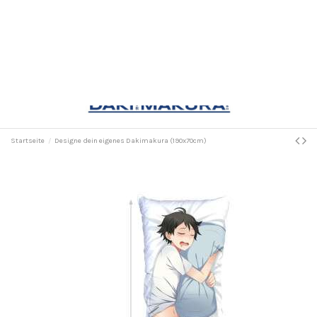
Versand
Datenschutz
Startseite
EUR €
Wunschliste (
0
)
Select Language
▼
0
Startseite
Designe dein eigenes Dakimakura (190x70cm)