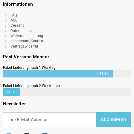
Informationen
FAQ
AGB
Versand
Datenschutz
Widerrufsbelehrung
Impressum/Kontakt
Vertragswiderruf
Post Versand Monitor
Paket Lieferung nach 1 Werktag
86.3%
Paket Lieferung nach 2 Werktagen
13.2%
Newsletter
Um den Webauftritt für die Nutzer laufend zu verbessern, kann
Dakimakura Cookies einsetzen. Genauere Angaben auf unserer Seite zum
Datenschutz.
Abonnieren
Akzeptieren