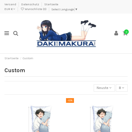
Versand
Datenschutz
Startseite
EUR €
Wunschliste (
0
)
Select Language
▼
0
Startseite
Custom
Custom
Neuste
8
-10%