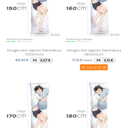
Herstellung 1-2 Wochen
Herstellung 1-2 Wochen
Designe dein eigenes Dakimakura
Designe dein eigenes Dakimakura
(150x50cm)
(160x50cm)
69,00 €
71,10 €
3%
2,07 €
3%
2,13 €
79,00 €
23
d.
20
:
02
:
06