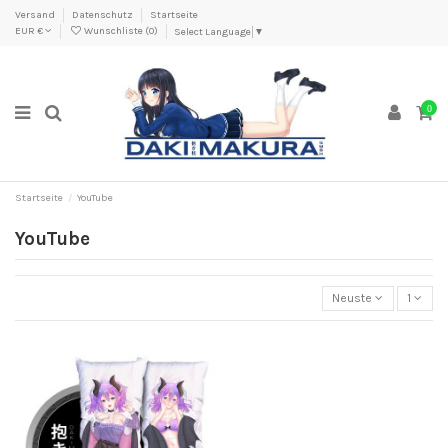
Versand
Datenschutz
Startseite
EUR €
Wunschliste (
0
)
Select Language
▼
0
Startseite
YouTube
YouTube
Neuste
1