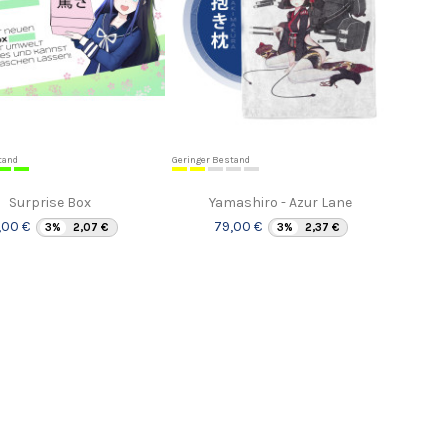
tand
Geringer Bestand
Surprise Box
Yamashiro - Azur Lane
,00 €
79,00 €
3%
2,07 €
3%
2,37 €