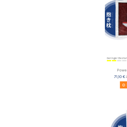
Geringer Besta
Powe
71,10 €