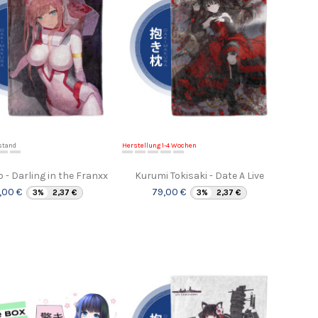
stand
Herstellung 1-4 Wochen
 - Darling in the Franxx
Kurumi Tokisaki - Date A Live
,00 €
79,00 €
3%
2,37 €
3%
2,37 €