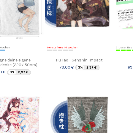
4 Wochen
Herstellung 1-4 Wochen
Grosser Bes
gne deine eigene
Hu Tao - Genshin Impact
decke (220x150cm)
79,00 €
69
3%
2,37 €
0 €
3%
2,97 €