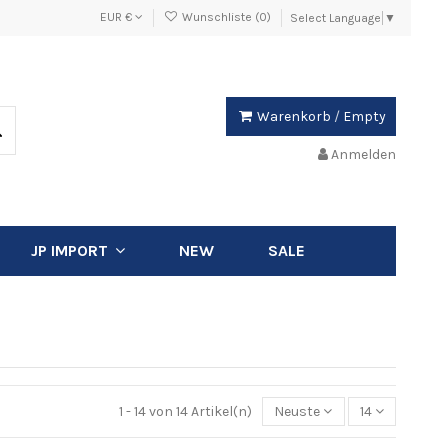
EUR €
Wunschliste (
0
)
Select Language
▼
Warenkorb
/
Empty
Anmelden
NEW
SALE
JP IMPORT
1 - 14 von 14 Artikel(n)
Neuste
14