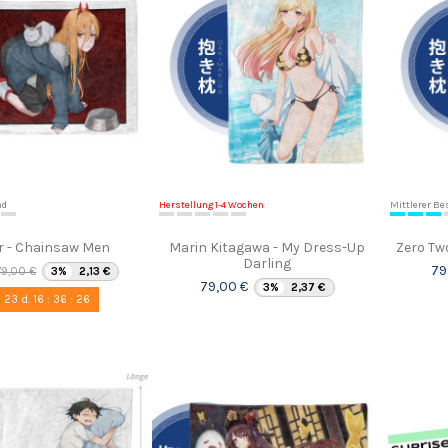
nd
Herstellung 1-4 Wochen
Mittlerer Be
r - Chainsaw Men
Marin Kitagawa - My Dress-Up
Zero Two
Darling
79
79,00 €
3%
2,13 €
79,00 €
3%
2,37 €
23
d.
16
:
36
:
25