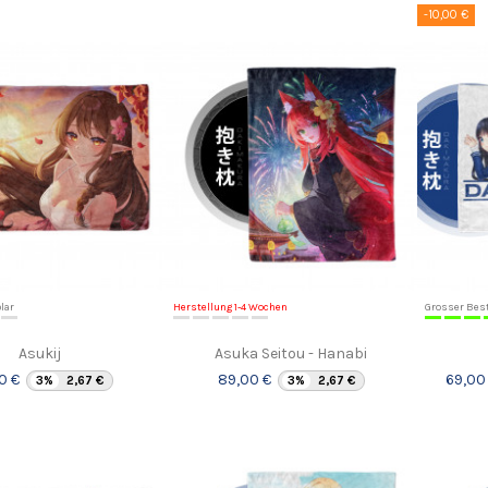
-10,00 €
lar
Herstellung 1-4 Wochen
Grosser Bes
Asukij
Asuka Seitou - Hanabi
0 €
89,00 €
69,00
3%
2,67 €
3%
2,67 €