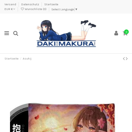
Versand
Datenschutz
Startseite
EUR €
Wunschliste (
0
)
Select Language
▼
0
Startseite
Asukij