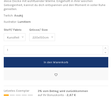
diese Decke mit wohltuender Wärme. Eingehüllt in ihrer weichen
Geborgenheit, kannst du dich entspannen und den Moment in voller Ruhe
genießen.
Twitch:
Asukij
Ilustrator:
Lumitiem
Stoff/ Fabric
Grösse/ Size
In den Warenkorb
Letzetes Exemplar
3% vom Betrag wird zurückkommen
auf Ihr Bonuskonto -
2,67 €