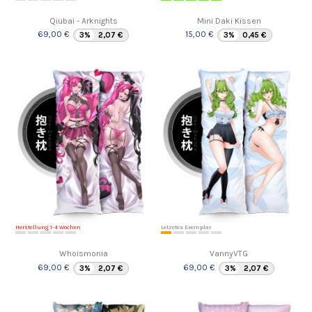
Qiubai - Arknights
Mini Daki Kissen
69,00 €
15,00 €
3%
2,07 €
3%
0,45 €
Herstellung 1-4 Wochen
Letzetes Exemplar
Whoismonia
VannyVTG
69,00 €
69,00 €
3%
2,07 €
3%
2,07 €