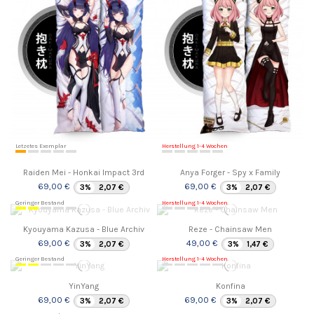
Letzetes Exemplar
Herstellung 1-4 Wochen
Raiden Mei - Honkai Impact 3rd
Anya Forger - Spy x Family
69,00 €
69,00 €
3%
2,07 €
3%
2,07 €
Geringer Bestand
Herstellung 1-4 Wochen
Kyouyama Kazusa - Blue Archiv
Reze - Chainsaw Men
69,00 €
49,00 €
3%
2,07 €
3%
1,47 €
Geringer Bestand
Herstellung 1-4 Wochen
YinYang
Konfina
69,00 €
69,00 €
3%
2,07 €
3%
2,07 €