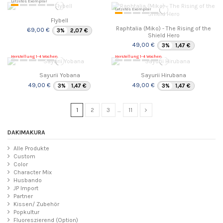
Letzetes Exemplar
Letzetes Exemplar
Flybell
Raphtalia (Miko) - The Rising of the
69,00 €
3%
2,07 €
Shield Hero
49,00 €
3%
1,47 €
Herstellung 1-4 Wochen
Herstellung 1-4 Wochen
Sayurii Yobana
Sayurii Hirubana
49,00 €
49,00 €
3%
1,47 €
3%
1,47 €
1
2
3
…
11
DAKIMAKURA
Alle Produkte
Custom
Color
Character Mix
Husbando
JP Import
Partner
Kissen/ Zubehör
Popkultur
Fluoreszierend (Option)