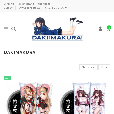
Versand
Datenschutz
Startseite
EUR €
Wunschliste (
0
)
Select Language
▼
0
DAKIMAKURA
Neuste
24
Neu