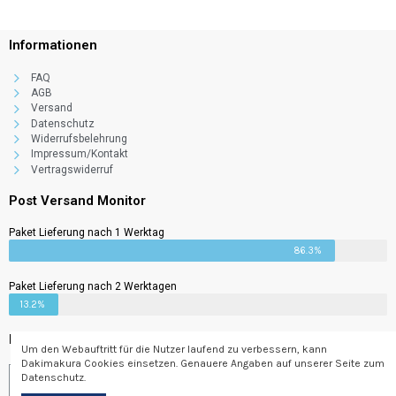
Informationen
FAQ
AGB
Versand
Datenschutz
Widerrufsbelehrung
Impressum/Kontakt
Surprise Box
Vertragswiderruf
69,00 €
3%
2,07 €
Post Versand Monitor
Paket Lieferung nach 1 Werktag
86.3%
Paket Lieferung nach 2 Werktagen
13.2%
Newsletter
Um den Webauftritt für die Nutzer laufend zu verbessern, kann
Dakimakura Cookies einsetzen. Genauere Angaben auf unserer Seite zum
Datenschutz.
Abonnieren