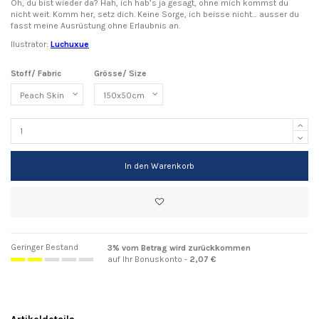
Oh, du bist wieder da? Hah, ich hab’s ja gesagt, ohne mich kommst du
nicht weit. Komm her, setz dich. Keine Sorge, ich beisse nicht… ausser du
fasst meine Ausrüstung ohne Erlaubnis an.
Ilustrator:
Luchuxue
Stoff/ Fabric
Grösse/ Size
In den Warenkorb
Geringer Bestand
3% vom Betrag wird zurückkommen
auf Ihr Bonuskonto -
2,07 €
Artikeldetails