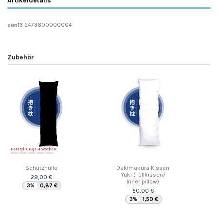
ean13
2473600000004
Zubehör
Herstellung 1-4 Wochen
Schutzhülle
Dakimakura Kissen
Yuki (Füllkissen/
29,00 €
Inner pillow)
3%
0,87 €
50,00 €
3%
1,50 €