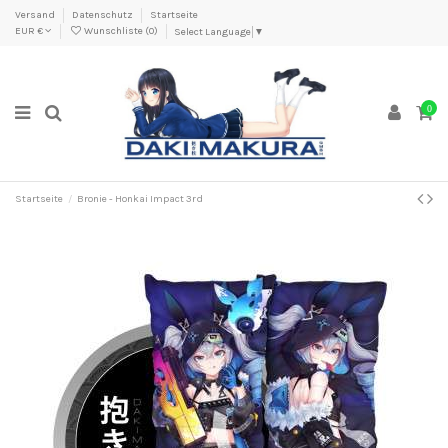
Versand
Datenschutz
Startseite
EUR €
Wunschliste (
0
)
Select Language
▼
0
Startseite
Bronie - Honkai Impact 3rd