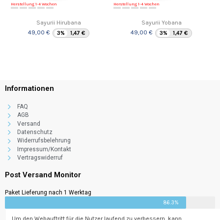
Herstellung 1-4 Wochen
Herstellung 1-4 Wochen
Sayurii Hirubana
Sayurii Yobana
49,00 €
49,00 €
3%
1,47 €
3%
1,47 €
Informationen
FAQ
AGB
Versand
Datenschutz
Widerrufsbelehrung
Impressum/Kontakt
Vertragswiderruf
Post Versand Monitor
Paket Lieferung nach 1 Werktag
86.3%
Um den Webauftritt für die Nutzer laufend zu verbessern, kann