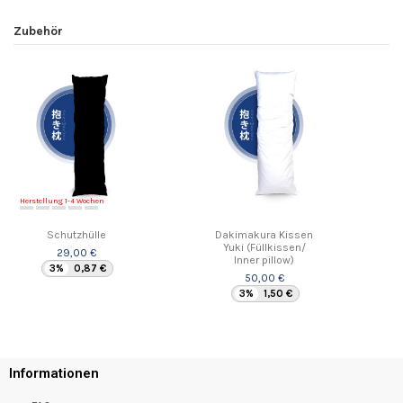
Zubehör
Herstellung 1-4 Wochen
Schutzhülle
Dakimakura Kissen
Yuki (Füllkissen/
29,00 €
Inner pillow)
3%
0,87 €
50,00 €
3%
1,50 €
Informationen