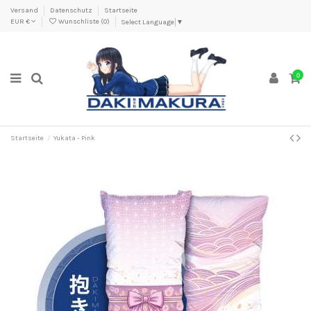
Versand
Datenschutz
Startseite
EUR €
Wunschliste (
0
)
Select Language
▼
0
Startseite
Yukata - Pink