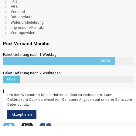
FAQ
AGB
Versand
Datenschutz
Widerrufsbelehrung
Impressum/Kontakt
Surprise Box
Vertragswiderruf
69,00 €
3%
2,07 €
Post Versand Monitor
Paket Lieferung nach 1 Werktag
86.3%
Paket Lieferung nach 2 Werktagen
13.2%
Newsletter
Um den Webauftritt für die Nutzer laufend zu verbessern, kann
Dakimakura Cookies einsetzen. Genauere Angaben auf unserer Seite zum
Datenschutz.
Abonnieren
Akzeptieren