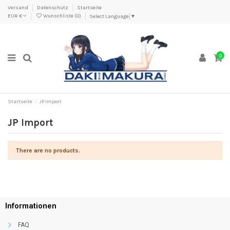
Versand
Datenschutz
Startseite
EUR €
Wunschliste (
0
)
Select Language
▼
0
Startseite
JP Import
JP Import
There are no products.
Informationen
FAQ