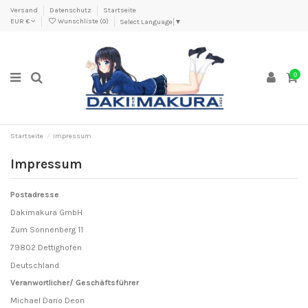
Versand
Datenschutz
Startseite
EUR €
Wunschliste (
0
)
Select Language
▼
0
Startseite
Impressum
Impressum
Postadresse
Dakimakura GmbH
Zum Sonnenberg 11
79802 Dettighofen
Deutschland
Veranwortlicher/ Geschäftsführer
Michael Dario Deon