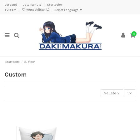
Versand
Datenschutz
Startseite
EUR €
Wunschliste (
0
)
Select Language
▼
0
Startseite
Custom
Custom
Neuste
1