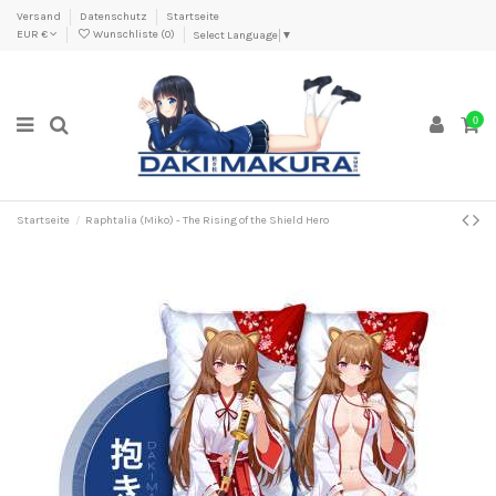
Versand
Datenschutz
Startseite
EUR €
Wunschliste (
0
)
Select Language
▼
0
Startseite
Raphtalia (Miko) - The Rising of the Shield Hero