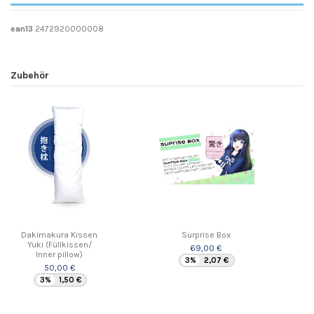
ean13
2472920000008
Zubehör
Dakimakura Kissen
Surprise Box
Yuki (Füllkissen/
69,00 €
Inner pillow)
3%
2,07 €
50,00 €
3%
1,50 €