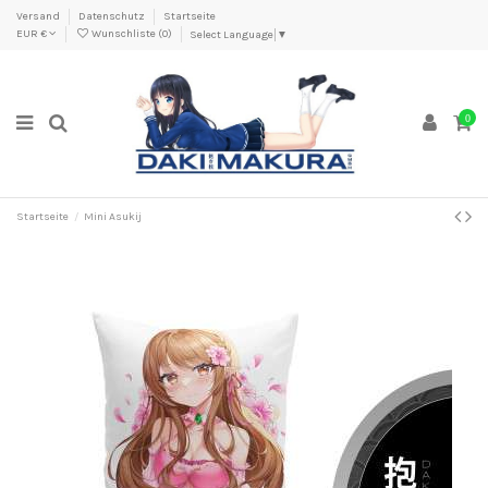
Versand
Datenschutz
Startseite
EUR €
Wunschliste (
0
)
Select Language
▼
0
Startseite
Mini Asukij