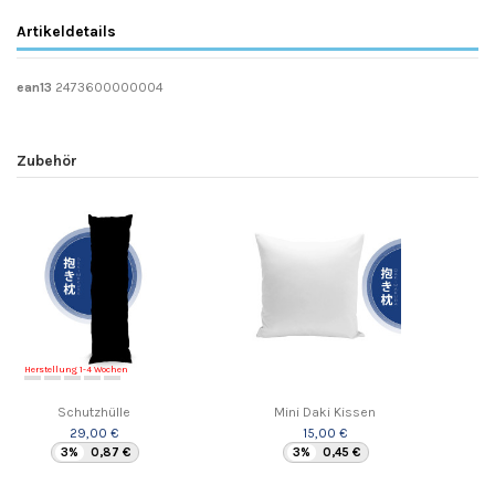
Artikeldetails
ean13
2473600000004
Zubehör
Herstellung 1-4 Wochen
Schutzhülle
Mini Daki Kissen
29,00 €
15,00 €
3%
0,87 €
3%
0,45 €