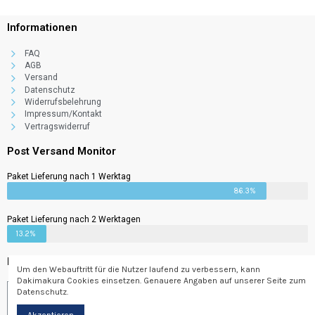
Informationen
FAQ
AGB
Versand
Datenschutz
Widerrufsbelehrung
Impressum/Kontakt
Asuka Seitou
Vertragswiderruf
69,00 €
3%
2,07 €
Post Versand Monitor
Paket Lieferung nach 1 Werktag
86.3%
Paket Lieferung nach 2 Werktagen
13.2%
Newsletter
Um den Webauftritt für die Nutzer laufend zu verbessern, kann
Dakimakura Cookies einsetzen. Genauere Angaben auf unserer Seite zum
Datenschutz.
Abonnieren