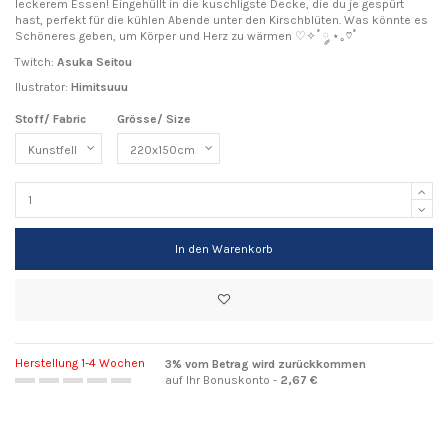
leckerem Essen! Eingehüllt in die kuschligste Decke, die du je gespürt
hast, perfekt für die kühlen Abende unter den Kirschblüten. Was könnte es
Schöneres geben, um Körper und Herz zu wärmen ♡✧˚ ༘ ⋆｡♡˚
Twitch:
Asuka Seitou
Ilustrator:
Himitsuuu
Stoff/ Fabric
Grösse/ Size
In den Warenkorb
Herstellung 1-4 Wochen
3% vom Betrag wird zurückkommen
auf Ihr Bonuskonto -
2,67 €