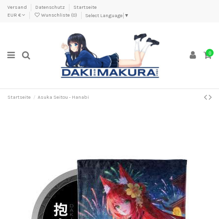
Versand
Datenschutz
Startseite
EUR €
Wunschliste (
0
)
Select Language
▼
0
Startseite
Asuka Seitou - Hanabi