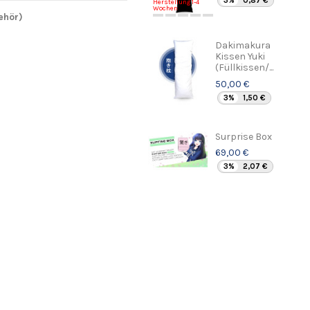
3%
0,87 €
Herstellung 1-4
Wochen
ehör)
Dakimakura
Kissen Yuki
(Füllkissen/...
50,00 €
3%
1,50 €
Surprise Box
69,00 €
3%
2,07 €