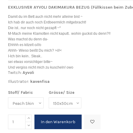
EXKLUSIVER AYVOLI DAKIMAKURA BEZUG (Füllkissen beim Zub
Damit du im Bett auch nicht mehr alleine bist ~
Ich hab dir auch noch Erdbeermilch mitgebracht!
Die ist.. nur noch nicht gezapft ~*
M-Mach meine Klamotten nicht kaputt.. wohin guckst du denn?!!
Was machst du denn da-
Ehhhh es kitzelt o///o
Ahhh- Wieso beißt Du mich? >///<
I-Ich bin kein.. Steak..
sei etwas vorsichtiger bitte~
Und vergiss nicht mich zu kuscheln! owo
Twitch:
Ayvoli
Illustrator:
kavenfisa
Stoff/ Fabric
Grösse/ Size
In den Warenkorb