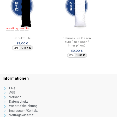
Herstellung 1-4 Wochen
Schutzhülle
Dakimakura Kissen
Yuki (Füllkissen/
29,00 €
Inner pillow)
3%
0,87 €
50,00 €
3%
1,50 €
Informationen
FAQ
AGB
Versand
Datenschutz
Widerrufsbelehrung
Impressum/Kontakt
Vertragswiderruf