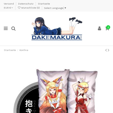
Versand
Datenschutz
Startseite
EUR €
Wunschliste (
0
)
Select Language
▼
0
Startseite
Konfina