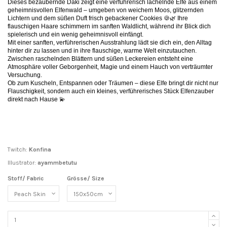
Dieses bezaubernde Daki zeigt eine verführerisch lächelnde Elfe aus einem
geheimnisvollen Elfenwald – umgeben von weichem Moos, glitzernden
Lichtern und dem süßen Duft frisch gebackener Cookies 🍪🌿 Ihre
flauschigen Haare schimmern im sanften Waldlicht, während ihr Blick dich
spielerisch und ein wenig geheimnisvoll einfängt.
Mit einer sanften, verführerischen Ausstrahlung lädt sie dich ein, den Alltag
hinter dir zu lassen und in ihre flauschige, warme Welt einzutauchen.
Zwischen raschelnden Blättern und süßen Leckereien entsteht eine
Atmosphäre voller Geborgenheit, Magie und einem Hauch von verträumter
Versuchung.
Ob zum Kuscheln, Entspannen oder Träumen – diese Elfe bringt dir nicht nur
Flauschigkeit, sondern auch ein kleines, verführerisches Stück Elfenzauber
direkt nach Hause 💫
Twitch:
Konfina
Illustrator:
ayammbetutu
Stoff/ Fabric
Grösse/ Size