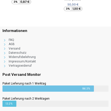
3%
0,87 €
50,00 €
3%
1,50 €
Informationen
FAQ
AGB
Versand
Datenschutz
Widerrufsbelehrung
Impressum/Kontakt
Surprise Box
Vertragswiderruf
69,00 €
3%
2,07 €
Post Versand Monitor
Paket Lieferung nach 1 Werktag
86.3%
Paket Lieferung nach 2 Werktagen
13.2%