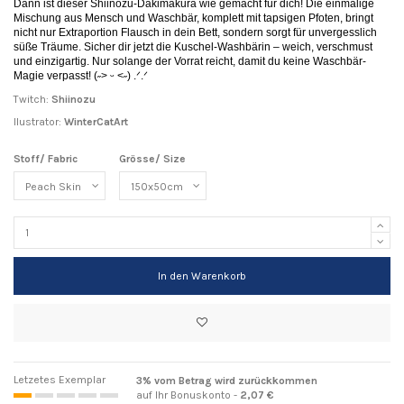
Dann ist dieser Shiinozu-Dakimakura wie gemacht für dich! Die einmalige
Mischung aus Mensch und Waschbär, komplett mit tapsigen Pfoten, bringt
nicht nur Extraportion Flausch in dein Bett, sondern sorgt für unvergesslich
süße Träume. Sicher dir jetzt die Kuschel-Washbärin – weich, verschmust
und einzigartig. Nur solange der Vorrat reicht, damit du keine Waschbär-
Magie verpasst! (˶˃ ᵕ ˂˶) .ᐟ.ᐟ
Twitch:
Shiinozu
Ilustrator:
WinterCatArt
Stoff/ Fabric
Grösse/ Size
In den Warenkorb
Letzetes Exemplar
3% vom Betrag wird zurückkommen
auf Ihr Bonuskonto -
2,07 €