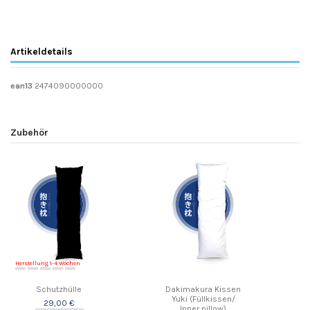
Artikeldetails
ean13
2474090000000
Zubehör
Herstellung 1-4 Wochen
Schutzhülle
Dakimakura Kissen
Yuki (Füllkissen/
29,00 €
Inner pillow)