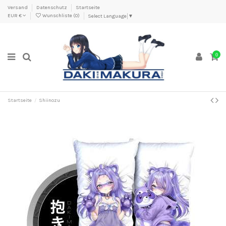
Versand
Datenschutz
Startseite
EUR €
Wunschliste (
0
)
Select Language
▼
0
Startseite
Shiinozu