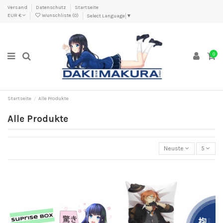
Versand
Datenschutz
Startseite
EUR €
Wunschliste (
0
)
Select Language
▼
0
Startseite
Alle Produkte
Alle Produkte
Neuste
5