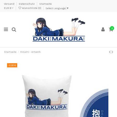
Versand
Datenschutz
Startseite
EUR €
Wunschliste (
0
)
Select Language
▼
0
Startseite
Hinami - Artwork
-2,00 €