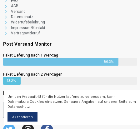
FAQ
AGB
Versand
Datenschutz
Widerrufsbelehrung
Impressum/Kontakt
Surprise Box
Vertragswiderruf
69,00 €
3%
2,07 €
Post Versand Monitor
Paket Lieferung nach 1 Werktag
86.3%
Paket Lieferung nach 2 Werktagen
13.2%
Newsletter
Um den Webauftritt für die Nutzer laufend zu verbessern, kann
Dakimakura Cookies einsetzen. Genauere Angaben auf unserer Seite zum
Datenschutz.
Abonnieren
Akzeptieren