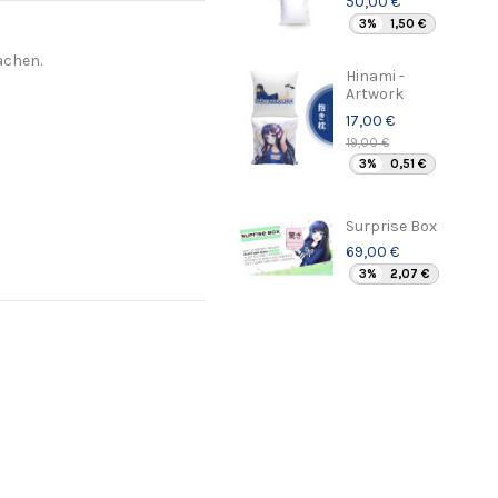
50,00 €
3%
1,50 €
achen.
Hinami -
Artwork
17,00 €
19,00 €
3%
0,51 €
Surprise Box
69,00 €
3%
2,07 €