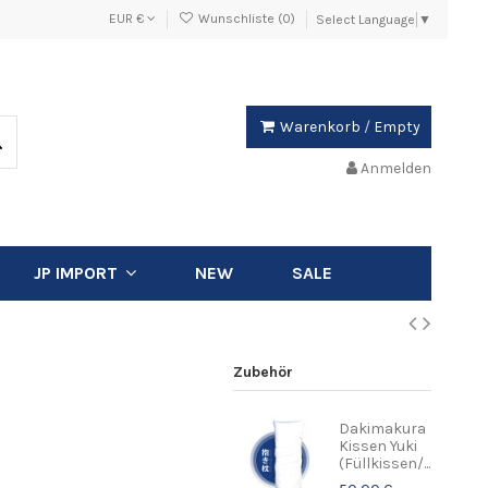
EUR €
Wunschliste (
0
)
Select Language
▼
Warenkorb
/
Empty
Anmelden
NEW
SALE
JP IMPORT
Zubehör
Dakimakura
Kissen Yuki
(Füllkissen/...