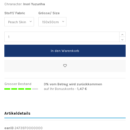
Chraracter:
Inori Yuzuriha
Stoff/ Fabric
Grösse/ Size
In den Warenkorb
Grosser Bestand
3% vom Betrag wird zurückkommen
auf Ihr Bonuskonto -
1,47 €
Artikeldetails
ean13
2473970000000