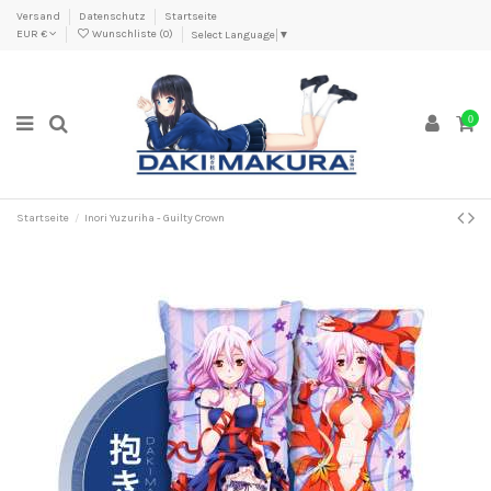
Versand
Datenschutz
Startseite
EUR €
Wunschliste (
0
)
Select Language
▼
0
Startseite
Inori Yuzuriha - Guilty Crown