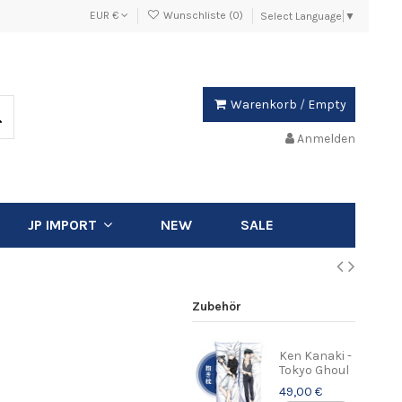
EUR €
Wunschliste (
0
)
Select Language
▼
Warenkorb
/
Empty
Anmelden
NEW
SALE
JP IMPORT
Zubehör
Ken Kanaki -
Tokyo Ghoul
49,00 €