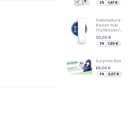
3%
1,47 €
Dakimakura
Kissen Yuki
(Füllkissen/...
50,00 €
3%
1,50 €
Surprise Box
69,00 €
3%
2,07 €