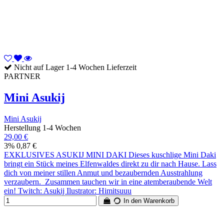
Nicht auf Lager 1-4 Wochen Lieferzeit
PARTNER
Mini Asukij
Mini Asukij
Herstellung 1-4 Wochen
29,00 €
3%
0,87 €
EXKLUSIVES ASUKIJ MINI DAKI Dieses kuschlige Mini Daki
bringt ein Stück meines Elfenwaldes direkt zu dir nach Hause. Lass
dich von meiner stillen Anmut und bezaubernden Ausstrahlung
verzaubern. Zusammen tauchen wir in eine atemberaubende Welt
ein! Twitch: Asukij Ilustrator: Himitsuuu
In den Warenkorb