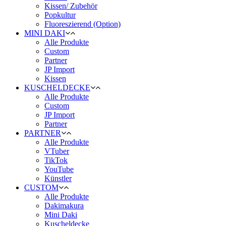
Kissen/ Zubehör
Popkultur
Fluoreszierend (Option)
MINI DAKI
Alle Produkte
Custom
Partner
JP Import
Kissen
KUSCHELDECKE
Alle Produkte
Custom
JP Import
Partner
PARTNER
Alle Produkte
VTuber
TikTok
YouTube
Künstler
CUSTOM
Alle Produkte
Dakimakura
Mini Daki
Kuscheldecke