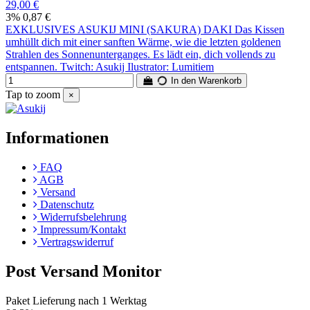
29,00 €
3%
0,87 €
EXKLUSIVES ASUKIJ MINI (SAKURA) DAKI Das Kissen
umhüllt dich mit einer sanften Wärme, wie die letzten goldenen
Strahlen des Sonnenunterganges. Es lädt ein, dich vollends zu
entspannen. Twitch: Asukij Ilustrator: Lumitiem
In den Warenkorb
Tap to zoom
×
Informationen
FAQ
AGB
Versand
Datenschutz
Widerrufsbelehrung
Impressum/Kontakt
Vertragswiderruf
Post Versand Monitor
Paket Lieferung nach 1 Werktag