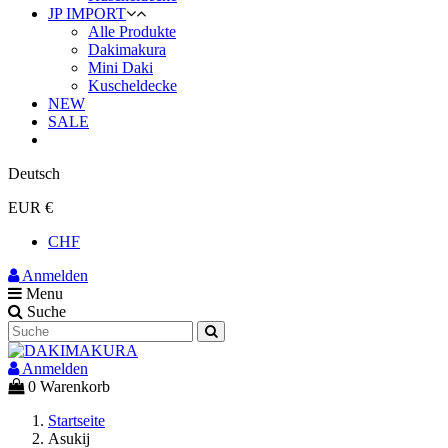
JP IMPORT
Alle Produkte
Dakimakura
Mini Daki
Kuscheldecke
NEW
SALE
Deutsch
EUR €
CHF
Anmelden
Menu
Suche
Anmelden
0
Warenkorb
Startseite
Asukij