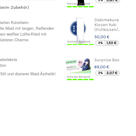
3%
0,87 €
Grosser Bestand
beim Zubehör)
Dakimakura
erten Künstlerin
Kissen Yuki
olle Maid mit langen, fließenden
(Füllkissen/...
arz-weißes Lolita-Kleid mit
50,00 €
 düsteren Charme.
Grosser Bestand
3%
1,50 €
elerlebnis
Surprise Box
tion
69,00 €
Stil und düsterer Maid-Ästhetik!
3%
2,07 €
Grosser Bestand