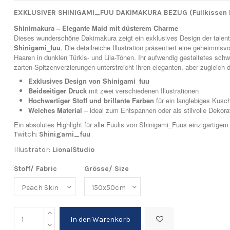
EXKLUSIVER SHINIGAMI_FUU DAKIMAKURA BEZUG (Füllkissen 
Shinimakura – Elegante Maid mit düsterem Charme
Dieses wunderschöne Dakimakura zeigt ein exklusives Design der talenti
Shinigami_fuu
. Die detailreiche Illustration präsentiert eine geheimnisv
Haaren in dunklen Türkis- und Lila-Tönen. Ihr aufwendig gestaltetes schw
zarten Spitzenverzierungen unterstreicht ihren eleganten, aber zugleich
Exklusives Design von Shinigami_fuu
Beidseitiger Druck
mit zwei verschiedenen Illustrationen
Hochwertiger Stoff und brillante Farben
für ein langlebiges Kusch
Weiches Material
– ideal zum Entspannen oder als stilvolle Dekora
Ein absolutes Highlight für alle Fuulis von Shinigami_Fuus einzigartigem 
Twitch:
Shinigami_fuu
Illustrator:
LionalStudio
Stoff/ Fabric
Grösse/ Size
In den Warenkorb