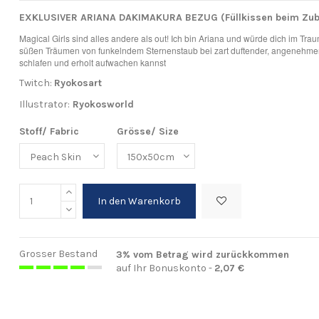
EXKLUSIVER ARIANA DAKIMAKURA BEZUG (Füllkissen beim Zub
Magical Girls sind alles andere als out! Ich bin Ariana und würde dich im Tr
süßen Träumen von funkelndem Sternenstaub bei zart duftender, angenehmer
schlafen und erholt aufwachen kannst
Twitch:
Ryokosart
Illustrator:
Ryokosworld
Stoff/ Fabric
Grösse/ Size
In den Warenkorb
Grosser Bestand
3% vom Betrag wird zurückkommen
auf Ihr Bonuskonto -
2,07 €