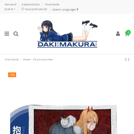
Versand
Datenschutz
Startseite
EUR €
Wunschliste (
0
)
Select Language
▼
0
Startseite
Power - Chainsaw Men
-10%