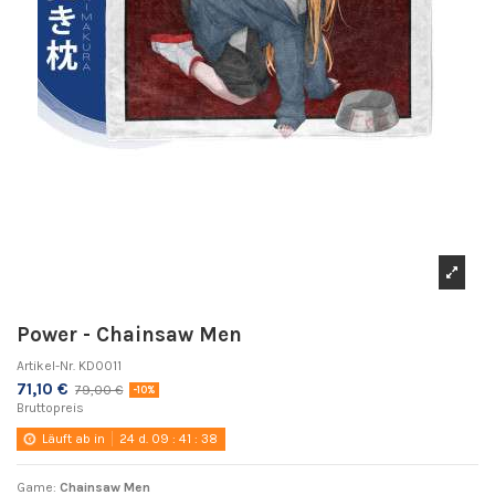
Power - Chainsaw Men
Artikel-Nr.
KD0011
71,10 €
79,00 €
-10%
Bruttopreis
Läuft ab in
24
d.
09
:
41
:
38
Game:
Chainsaw Men