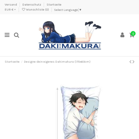
Versand
Datenschutz
Startseite
EUR €
Wunschliste (
0
)
Select Language
▼
0
Startseite
Designe dein eigenes Dakimakura (170x60cm)