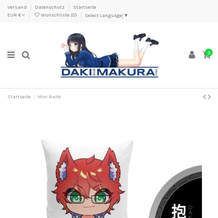
Versand
Datenschutz
Startseite
EUR €
Wunschliste (
0
)
Select Language
▼
0
Startseite
Mini Raito