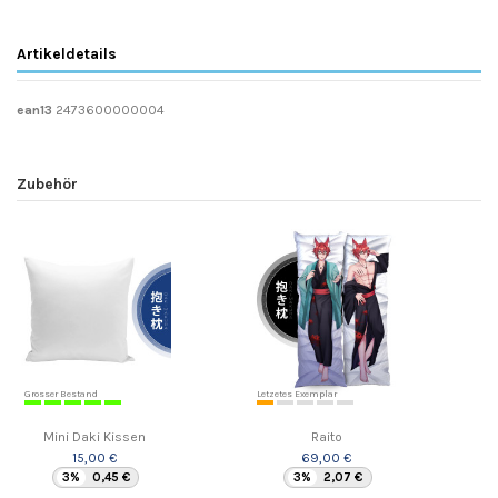
Artikeldetails
ean13
2473600000004
Zubehör
Grosser Bestand
Letzetes Exemplar
Mini Daki Kissen
Raito
15,00 €
69,00 €
3%
0,45 €
3%
2,07 €