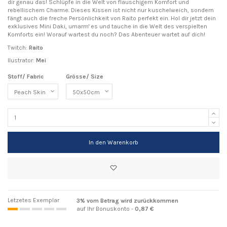
dir genau das! Schlüpfe in die Welt von flauschigem Komfort und
rebellischem Charme. Dieses Kissen ist nicht nur kuschelweich, sondern
fängt auch die freche Persönlichkeit von Raito perfekt ein. Hol dir jetzt dein
exklusives Mini Daki, umarm' es und tauche in die Welt des verspielten
Komforts ein! Worauf wartest du noch? Das Abenteuer wartet auf dich!
Twitch:
Raito
Ilustrator:
Mei
Stoff/ Fabric
Grösse/ Size
In den Warenkorb
Letzetes Exemplar
3% vom Betrag wird zurückkommen
auf Ihr Bonuskonto -
0,87 €