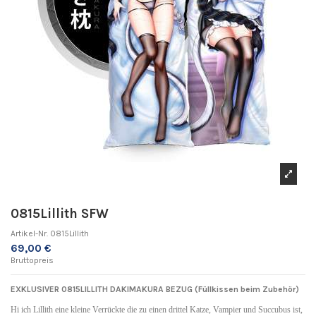
0815Lillith SFW
Artikel-Nr.
0815Lillith
69,00 €
Bruttopreis
EXKLUSIVER
0815LILLITH
DAKIMAKURA BEZUG (Füllkissen beim Zubehör)
Hi ich Lillith eine kleine Verrückte die zu einen drittel Katze, Vampier und Succubus ist,