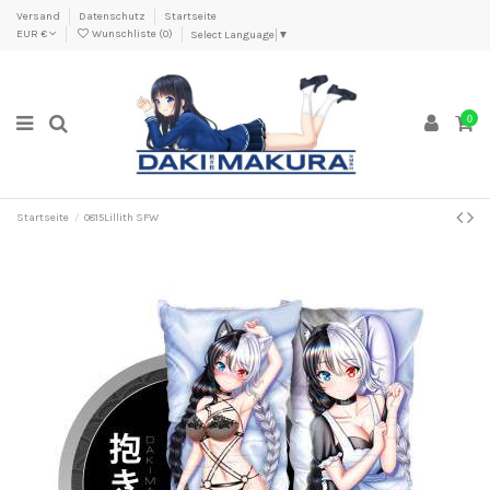
Versand
Datenschutz
Startseite
EUR €
Wunschliste (
0
)
Select Language
▼
0
Startseite
0815Lillith SFW