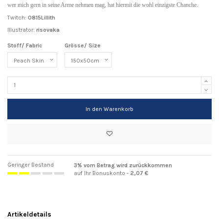
wer mich gern in seine Arme nehmen mag, hat hiermit die wohl einzigste Chanche.
Twitch:
0815Lillith
Illustrator:
risovaka
Stoff/ Fabric
Grösse/ Size
In den Warenkorb
Geringer Bestand
3% vom Betrag wird zurückkommen
auf Ihr Bonuskonto -
2,07 €
Artikeldetails