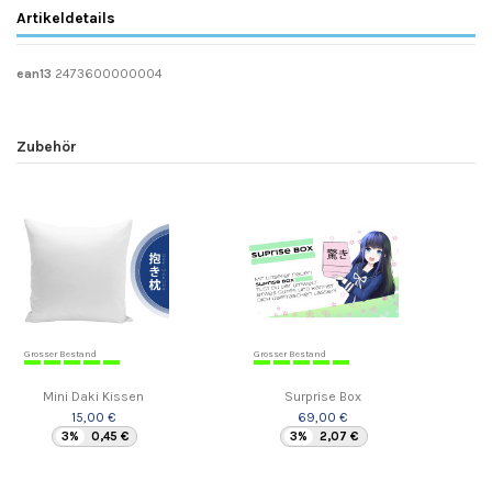
Artikeldetails
ean13
2473600000004
Zubehör
Grosser Bestand
Grosser Bestand
Mini Daki Kissen
Surprise Box
15,00 €
69,00 €
3%
0,45 €
3%
2,07 €