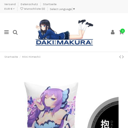
Versand
Datenschutz
Startseite
EUR €
Wunschliste (
0
)
Select Language
▼
0
Startseite
Mini Himechii