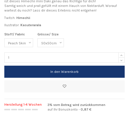
ist dieses Himechii mini Daki genau das Richtige für dich!
Samtig weich und prall gefüllt mit einem Hauch von Nektarduft. Worauf
wartest du noch? Lass dir dieses Erlebnis nicht entgehen!
Twitch:
Himechii
Ilustrator:
Kasuterarala
Stoff/ Fabric
Grösse/ Size
In den Warenkorb
Herstellung 1-4 Wochen
3% vom Betrag wird zurückkommen
auf Ihr Bonuskonto -
0,87 €