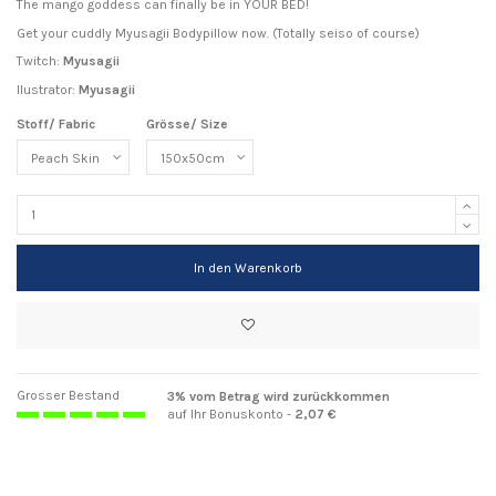
The mango goddess can finally be in YOUR BED!
Get your cuddly Myusagii Bodypillow now. (Totally seiso of course)
Twitch:
Myusagii
Ilustrator:
Myusagii
Stoff/ Fabric
Grösse/ Size
In den Warenkorb
Grosser Bestand
3% vom Betrag wird zurückkommen
auf Ihr Bonuskonto -
2,07 €