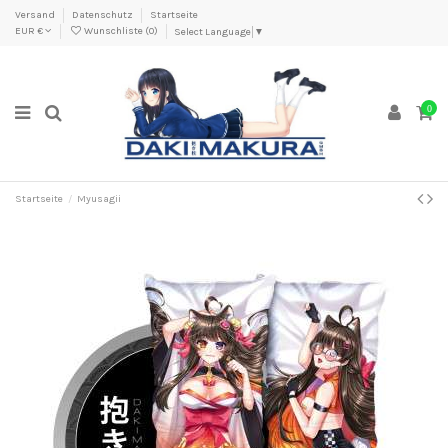
Versand
Datenschutz
Startseite
EUR €
Wunschliste (
0
)
Select Language
▼
0
Startseite
Myusagii