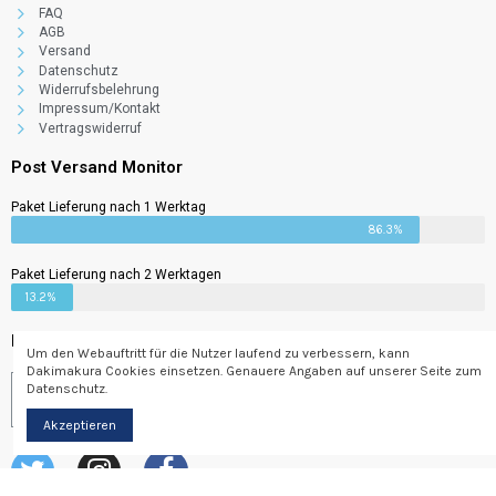
FAQ
AGB
Versand
Datenschutz
Widerrufsbelehrung
Impressum/Kontakt
Surprise Box
Vertragswiderruf
69,00 €
3%
2,07 €
Post Versand Monitor
Paket Lieferung nach 1 Werktag
86.3%
Paket Lieferung nach 2 Werktagen
13.2%
Newsletter
Um den Webauftritt für die Nutzer laufend zu verbessern, kann
Dakimakura Cookies einsetzen. Genauere Angaben auf unserer Seite zum
Datenschutz.
Abonnieren
Akzeptieren