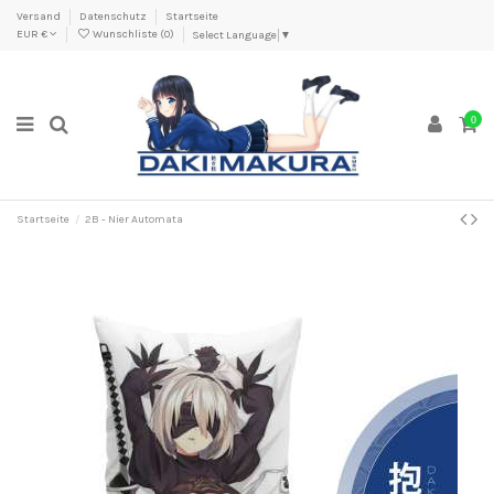
Versand
Datenschutz
Startseite
EUR €
Wunschliste (
0
)
Select Language
▼
0
Startseite
2B - Nier Automata