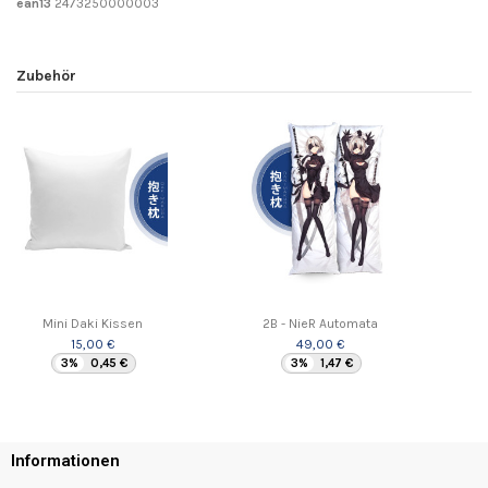
ean13
2473250000003
Zubehör
Mini Daki Kissen
2B - NieR Automata
15,00 €
49,00 €
3%
0,45 €
3%
1,47 €
Informationen