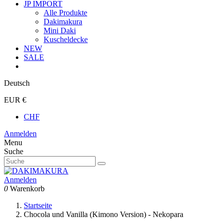
JP IMPORT
Alle Produkte
Dakimakura
Mini Daki
Kuscheldecke
NEW
SALE
Deutsch
EUR €
CHF
Anmelden
Menu
Suche
Anmelden
0
Warenkorb
Startseite
Chocola und Vanilla (Kimono Version) - Nekopara