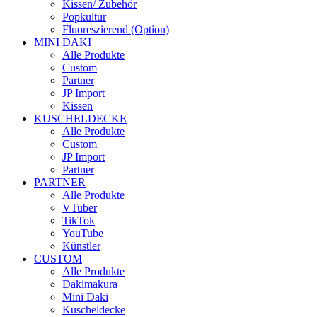
Kissen/ Zubehör
Popkultur
Fluoreszierend (Option)
MINI DAKI
Alle Produkte
Custom
Partner
JP Import
Kissen
KUSCHELDECKE
Alle Produkte
Custom
JP Import
Partner
PARTNER
Alle Produkte
VTuber
TikTok
YouTube
Künstler
CUSTOM
Alle Produkte
Dakimakura
Mini Daki
Kuscheldecke