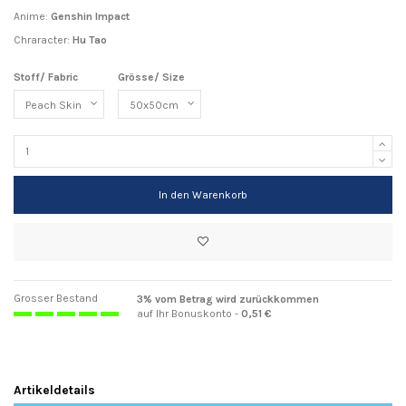
Anime:
Genshin Impact
Chraracter:
Hu Tao
Stoff/ Fabric
Grösse/ Size
In den Warenkorb
Grosser Bestand
3% vom Betrag wird zurückkommen
auf Ihr Bonuskonto -
0,51 €
Artikeldetails