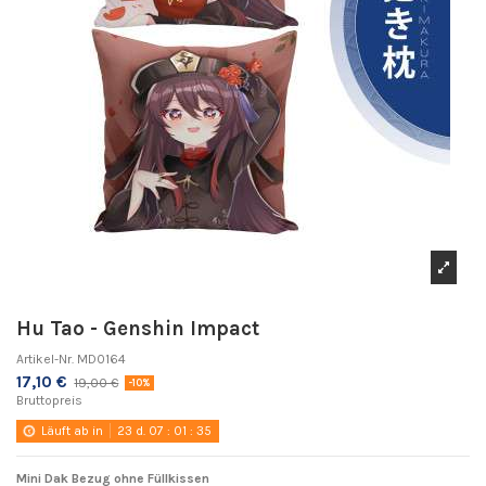
Hu Tao - Genshin Impact
Artikel-Nr.
MD0164
17,10 €
19,00 €
-10%
Bruttopreis
Läuft ab in
23
d.
07
:
01
:
35
Mini Dak Bezug ohne Füllkissen