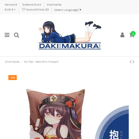
Versand
Datenschutz
Startseite
EUR €
Wunschliste (
0
)
Select Language
▼
0
Startseite
Hu Tao - Genshin Impact
-10%