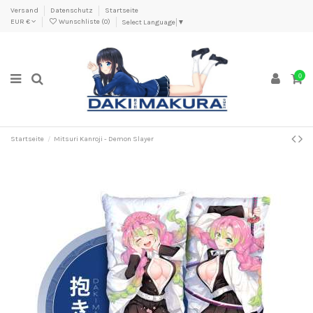
Versand
Datenschutz
Startseite
EUR €
Wunschliste (
0
)
Select Language
▼
0
Startseite
Mitsuri Kanroji - Demon Slayer