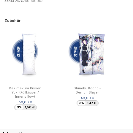
ean13
2476740000002
Zubehör
Dakimakura Kissen
Shinobu Kocho -
Yuki (Füllkissen/
Demon Slayer
Inner pillow)
49,00 €
50,00 €
3%
1,47 €
3%
1,50 €