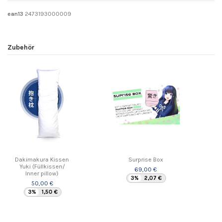
ean13
2473193000009
Zubehör
Dakimakura Kissen
Surprise Box
Yuki (Füllkissen/
69,00 €
Inner pillow)
3%
2,07 €
50,00 €
3%
1,50 €