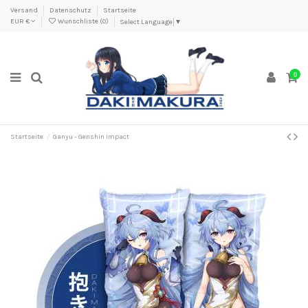
Versand
Datenschutz
Startseite
EUR €
Wunschliste (
0
)
Select Language
▼
0
Startseite
Ganyu - Genshin Impact