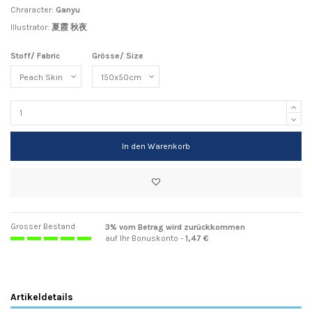
Chraracter:
Ganyu
Illustrator:
夏霞 秋夜
Stoff/ Fabric
Grösse/ Size
In den Warenkorb
Grosser Bestand
3% vom Betrag wird zurückkommen
auf Ihr Bonuskonto -
1,47 €
Artikeldetails