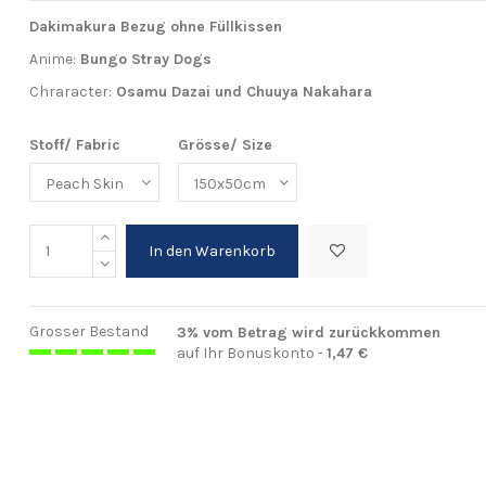
Dakimakura Bezug ohne Füllkissen
Anime:
Bungo Stray Dogs
Chraracter:
Osamu Dazai und Chuuya Nakahara
Stoff/ Fabric
Grösse/ Size
In den Warenkorb
Grosser Bestand
3% vom Betrag wird zurückkommen
auf Ihr Bonuskonto -
1,47 €