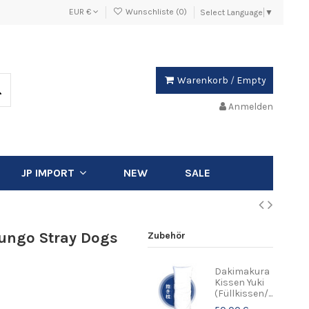
EUR €
Wunschliste (
0
)
Select Language
▼
Warenkorb
/
Empty
Anmelden
NEW
SALE
JP IMPORT
ungo Stray Dogs
Zubehör
Dakimakura
Kissen Yuki
(Füllkissen/...