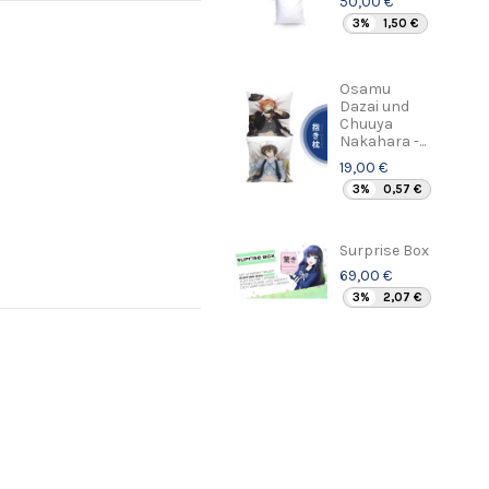
50,00 €
3%
1,50 €
Osamu
Dazai und
Chuuya
Nakahara -...
19,00 €
3%
0,57 €
Surprise Box
69,00 €
3%
2,07 €